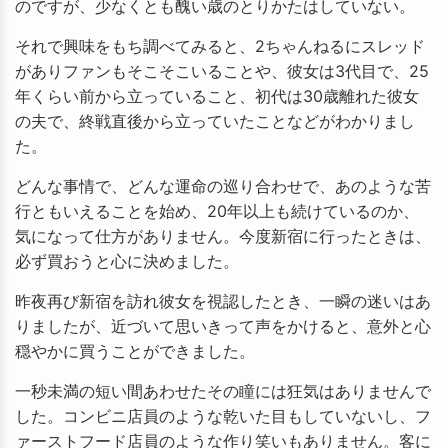
のですが、少なくとも醜い歳のとりかたはしていない。
それで興味をもち調べてみると、2ちゃんねるにスレッド
がありファンもそこそこいることや、彼女は3代目で、25
年くらい前から立っていること、初代は30歳離れた彼女
の夫で、終戦直後から立っていたことなどがわかりまし
た。
どんな事情で、どんな運命の巡り合わせで、あのような苦
行ともいえることを始め、20年以上も続けているのか、
気になって仕方がありません。今度新宿に行ったときは、
必ず買おうと心に決めました。
昨夜再び新宿を訪れ彼女を視認したとき、一瞬の迷いはあ
りましたが、近づいて思いきって声をかけると、意外と心
穏やかに買うことができました。
一秒未満の短い間あわせたその瞳には狂気はありませんで
した。コンビニ店員のような乾いた目もしていないし、フ
ァーストフード店員のような作り笑いもありません。客に